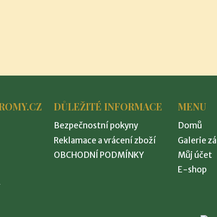
ROMY.CZ
DŮLEŽITÉ INFORMACE
MENU
Bezpečnostní pokyny
Domů
Reklamace a vrácení zboží
Galerie z
OBCHODNÍ PODMÍNKY
Můj účet
E-shop
8