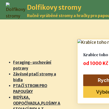
Přeskočit
Dolfikovy stromy
na
Ručně vyráběné stromy a hračky pro papo
obsah
Krabice toho 
Foraging- uschování
od
1000
Kč
potravy
Závěsné ptačí stromy a
Rych
bidla
PTAČÍ STROM PRO
Výbě
PAPOUŠKY
BIDÝLKA,
Tento
ODPOČÍVADLA,PLOŠINY A
produkt