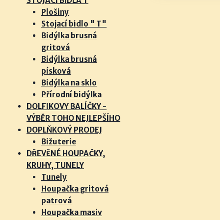
STOJACÍ BIDLA T
má
Plošiny
více
Stojací bidlo " T"
variant.
Bidýlka brusná
gritová
Možnosti
Bidýlka brusná
lze
písková
vybrat
Bidýlka na sklo
na
Přírodní bidýlka
stránce
DOLFIKOVY BALÍČKY -
produktu
VÝBĚR TOHO NEJLEPŠÍHO
DOPLŇKOVÝ PRODEJ
Bižuterie
DŘEVĚNÉ HOUPAČKY,
KRUHY, TUNELY
Tunely
Houpačka gritová
patrová
Houpačka masiv