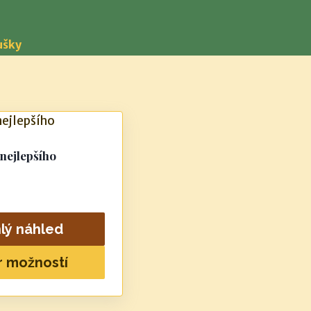
ušky
nejlepšího
lý náhled
r možností