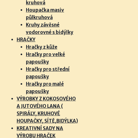
kruhová
Houpačka masiv
půlkruhová
Kruhy závěsné
vodorovné s bidýlky
HRAČKY
Hračky z kůže
Hračky pro velké
papoušky
Hračky pro střední
papoušky
Hračky pro malé
papoušky
VÝROBKY Z KOKOSOVÉHO
A JUTOVÉHO LANA (
SPIRÁLY, KRUHOVÉ
HOUPAČKY, SÍTĚ,BIDÝLKA)
KREATIVNÍ SADY NA
VÝROBU HRAČEK