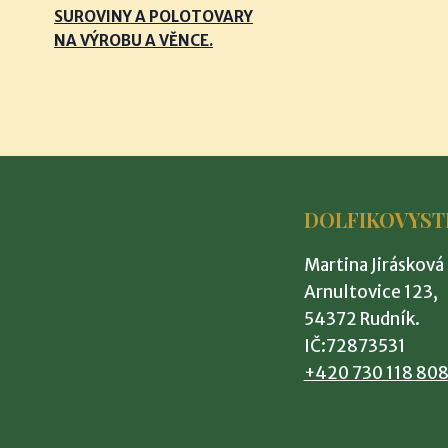
SUROVINY A POLOTOVARY
NA VÝROBU A VĚNCE.
DOLFIKOVYST
Martina Jirásková
Arnultovice 123,
54372 Rudník.
IČ:72873531
+420 730 118 80