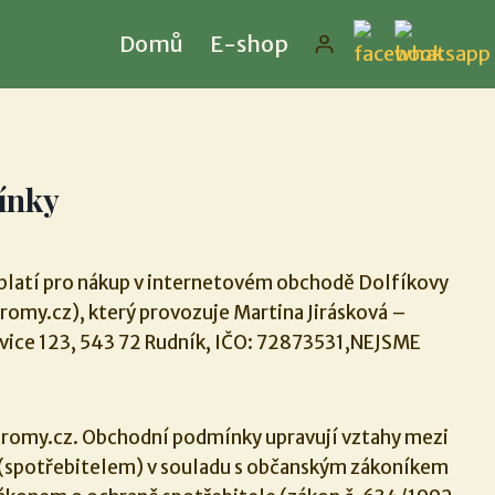
Domů
E-shop
ínky
latí pro nákup v internetovém obchodě Dolfíkovy
omy.cz), který provozuje Martina Jirásková –
vice 123, 543 72 Rudník, IČO: 72873531,NEJSME
romy.cz. Obchodní podmínky upravují vztahy mezi
 (spotřebitelem) v souladu s občanským zákoníkem