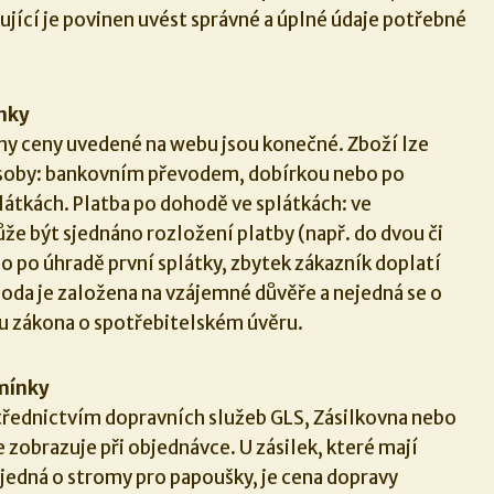
ující je povinen uvést správné a úplné údaje potřebné
ínky
ny ceny uvedené na webu jsou konečné. Zboží lze
ůsoby: bankovním převodem, dobírkou nebo po
látkách. Platba po dohodě ve splátkách: ve
e být sjednáno rozložení platby (např. do dvou či
áno po úhradě první splátky, zbytek zákazník doplatí
da je založena na vzájemné důvěře a nejedná se o
u zákona o spotřebitelském úvěru.
mínky
třednictvím dopravních služeb GLS, Zásilkovna nebo
 zobrazuje při objednávce. U zásilek, které mají
 jedná o stromy pro papoušky, je cena dopravy