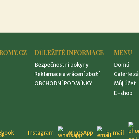
ROMY.CZ
DŮLEŽITÉ INFORMACE
MENU
Bezpečnostní pokyny
Domů
Reklamace a vrácení zboží
Galerie z
OBCHODNÍ PODMÍNKY
Můj účet
E-shop
8
ebook
Instagram
WhatsApp
E-mail