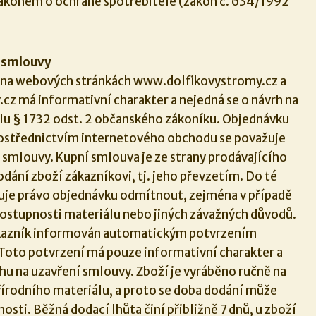
 zákonem o ochraně spotřebitele (zákon č. 634/1992
í smlouvy
 na webových stránkách www.dolfikovystromy.cz a
 má informativní charakter a nejedná se o návrh na
lu § 1732 odst. 2 občanského zákoníku. Objednávku
ostřednictvím internetového obchodu se považuje
í smlouvy. Kupní smlouva je ze strany prodávajícího
ání zboží zákazníkovi, tj. jeho převzetím. Do té
zuje právo objednávku odmítnout, zejména v případě
ostupnosti materiálu nebo jiných závažných důvodů.
zákazník informován automatickým potvrzením
Toto potvrzení má pouze informativní charakter a
rhu na uzavření smlouvy. Zboží je vyráběno ručně na
řírodního materiálu, a proto se doba dodání může
nosti. Běžná dodací lhůta činí přibližně 7 dnů, u zboží