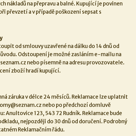
h nákladů na přepravu a balné. Kupující je povinen
při převzetí a v případě poškození sepsat s
y
toupit od smlouvy uzavřené na dálku do 14 dnů od
 důvodu. Odstoupení je možné zasláním e-mailu na
seznam.cz nebo písemně na adresu provozovatele.
cení zboží hradí kupující.
nná záruka v délce 24 měsíců. Reklamace lze uplatnit
tromy@seznam.cz nebo po předchozí domluvě
su: Anultovice 123, 543 72 Rudník. Reklamace bude
odkladu, nejpozději do 30 dnů od doručení. Podrobný
statném Reklamačním řádu.