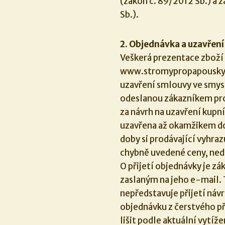
(zákon č. 89/2012 Sb.) a
Sb.).
2. Objednávka a uzavřen
Veškerá prezentace zboží
www.stromypropapousky.cz
uzavření smlouvy ve smys
odeslanou zákazníkem pr
za návrh na uzavření kupn
uzavřena až okamžikem dod
doby si prodávající vyhra
chybně uvedené ceny, ned
O přijetí objednávky je 
zaslaným na jeho e-mail. 
nepředstavuje přijetí náv
objednávku z čerstvého p
lišit podle aktuální vytíže