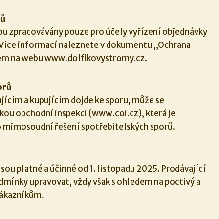
jů
ou zpracovávány pouze pro účely vyřízení objednávky
. Více informací naleznete v dokumentu „Ochrana
ém na webu www.dolfikovystromy.cz.
orů
ajícím a kupujícím dojde ke sporu, může se
skou obchodní inspekci (www.coi.cz), která je
 mimosoudní řešení spotřebitelských sporů.
ou platné a účinné od 1. listopadu 2025. Prodávající
odmínky upravovat, vždy však s ohledem na poctivý a
zákazníkům.