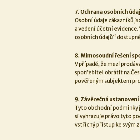
7. Ochrana osobních úda
Osobní údaje zákazníků js
a vedení účetní evidence
osobních údajů“ dostupn
8. Mimosoudní řešení sp
V případě, že mezi prodáv
spotřebitel obrátit na Če
pověřeným subjektem pro
9. Závěrečná ustanovení
Tyto obchodní podmínky js
si vyhrazuje právo tyto p
vstřícný přístup ke svým 