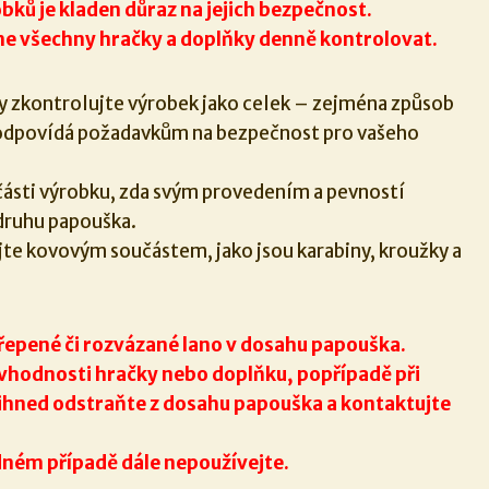
bků je kladen důraz na jejich bezpečnost.
e všechny hračky a doplňky denně kontrolovat.
y zkontrolujte výrobek jako celek – zejména způsob
a odpovídá požadavkům na bezpečnost pro vašeho
části výrobku, zda svým provedením a pevností
druhu papouška.
te kovovým součástem, jako jsou karabiny, kroužky a
řepené či rozvázané lano v dosahu papouška.
 vhodnosti hračky nebo doplňku, popřípadě při
 ihned odstraňte z dosahu papouška a kontaktujte
ném případě dále nepoužívejte.