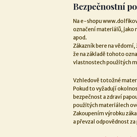
Bezpečnostní p
Na e-shopu www.dolfikovy
označení materiálů, jako 
apod.
Zákazník bere na vědomí, 
že na základě tohoto označ
vlastnostech použitých m
Vzhledově totožné materiá
Pokud to vyžadují okolnos
bezpečnost a zdraví papou
použitých materiálech ov
Zakoupením výrobku zákaz
a převzal odpovědnost za