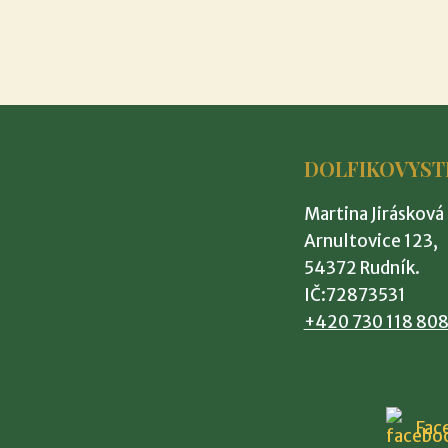
DOLFIKOVYST
Martina Jirásková
Arnultovice 123,
54372 Rudník.
IČ:72873531
+420 730 118 80
Fac