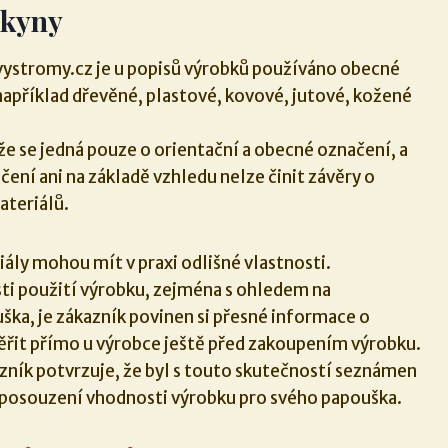
okyny
stromy.cz je u popisů výrobků používáno obecné
například dřevěné, plastové, kovové, jutové, kožené
že se jedná pouze o orientační a obecné označení, a
ení ani na základě vzhledu nelze činit závěry o
ateriálů.
ly mohou mít v praxi odlišné vlastnosti.
ti použití výrobku, zejména s ohledem na
ška, je zákazník povinen si přesné informace o
ěřit přímo u výrobce ještě před zakoupením výrobku.
ník potvrzuje, že byl s touto skutečností seznámen
 posouzení vhodnosti výrobku pro svého papouška.