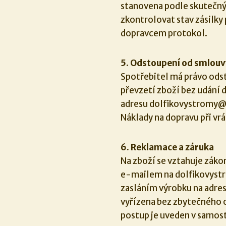
stanovena podle skutečnýc
zkontrolovat stav zásilky 
dopravcem protokol.
5. Odstoupení od smlouv
Spotřebitel má právo ods
převzetí zboží bez udání
adresu dolfikovystromy@
Náklady na dopravu při vrá
6. Reklamace a záruka
Na zboží se vztahuje záko
e-mailem na dolfikovys
zasláním výrobku na adre
vyřízena bez zbytečného 
postup je uveden v samo