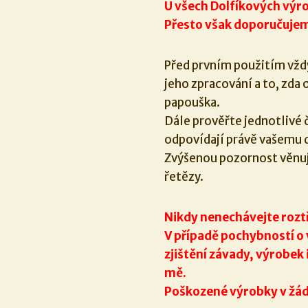
U všech Dolfíkových výro
Přesto však doporučujem
Před prvním použitím vžd
jeho zpracování a to, zd
papouška.
Dále prověřte jednotlivé 
odpovídají právě vašemu 
Zvýšenou pozornost věnuj
řetězy.
Nikdy nenechávejte rozt
V případě pochybností o
zjištění závady, výrobek
mě.
Poškozené výrobky v žád