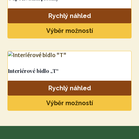
variant.
Možnosti
Rychlý náhled
lze
vybrat
Výběr možností
na
Tento
stránce
produkt
produktu
má
více
Interiérové bidlo „T“
variant.
Možnosti
Rychlý náhled
lze
vybrat
Výběr možností
na
Tento
stránce
produkt
produktu
má