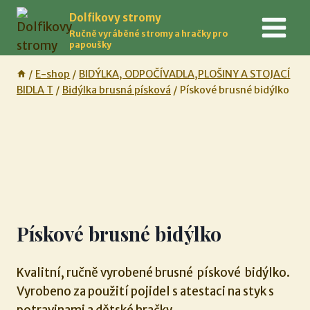
Přeskočit
Dolfikovy stromy
na
Ručně vyráběné stromy a hračky pro
obsah
papoušky
/
E-shop
/
BIDÝLKA, ODPOČÍVADLA,PLOŠINY A STOJACÍ
BIDLA T
/
Bidýlka brusná písková
/
Pískové brusné bidýlko
Pískové brusné bidýlko
Kvalitní, ručně vyrobené brusné pískové bidýlko.
Vyrobeno za použití pojidel s atestaci na styk s
potravinami a dětské hračky.