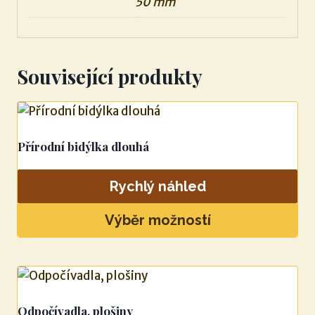
50 mm
Související produkty
Přírodní bidýlka dlouhá
Rychlý náhled
Výběr možností
Tento
produkt
má
více
Odpočívadla, plošiny