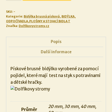
brusné
bidýlko
SKU:
-
množství
Kategorie:
Bidýlka brusná písková
,
BIDÝLKA,
ODPOČÍVADLA,PLOŠINY A STOJACÍ BIDLA T
Značka:
Dolfikovystromy.cz
Popis
Další informace
Pískové brusné bidýlko vyrobené za pomocí
pojidel, které mají test na styk s potravinami
a dětské hračky.
20 mm, 30 mm, 40 mm,
Průměr