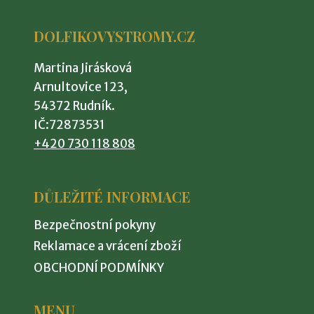
více
variant.
DOLFIKOVYSTROMY.CZ
Možnosti
lze
Martina Jirásková
vybrat
Arnultovice 123,
na
54372 Rudník.
stránce
IČ:72873531
produktu
+420 730 118 808
DŮLEŽITÉ INFORMACE
Bezpečnostní pokyny
Reklamace a vrácení zboží
OBCHODNÍ PODMÍNKY
MENU