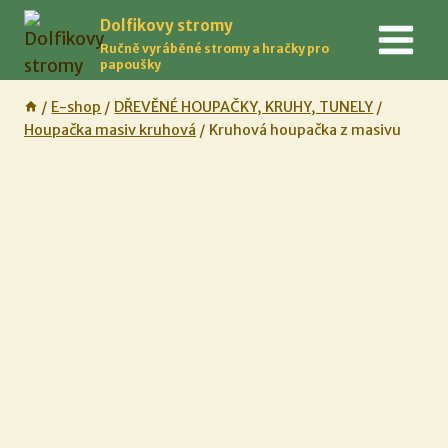
Přeskočit
Dolfikovy stromy
na
Ručně vyráběné stromy a hračky pro
obsah
papoušky
/
E-shop
/
DŘEVĚNÉ HOUPAČKY, KRUHY, TUNELY
/
Houpačka masiv kruhová
/
Kruhová houpačka z masivu