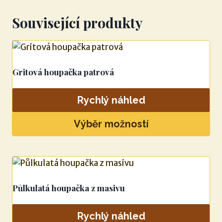
Související produkty
Gritová houpačka patrová
Rychlý náhled
Výběr možností
Tento
produkt
má
více
Půlkulatá houpačka z masivu
variant.
Možnosti
Rychlý náhled