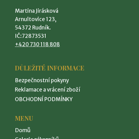
lze
Martina Jirásková
vybrat
Arnultovice 123,
na
54372 Rudník.
stránce
IČ:72873531
produktu
+420 730 118 808
DŮLEŽITÉ INFORMACE
Bezpečnostní pokyny
Reklamace a vrácení zboží
OBCHODNÍ PODMÍNKY
MENU
Domů