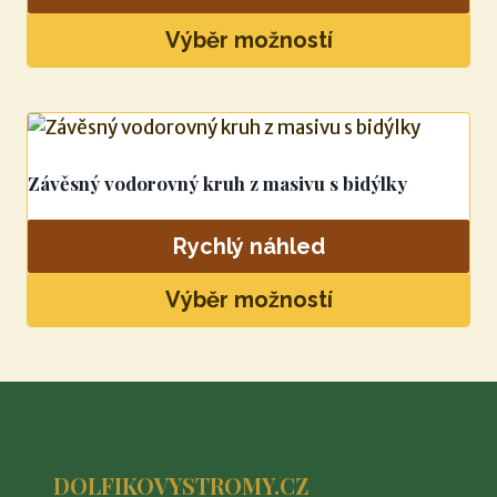
lze
vybrat
Výběr možností
na
Tento
stránce
produkt
produktu
má
více
Závěsný vodorovný kruh z masivu s bidýlky
variant.
Možnosti
Rychlý náhled
lze
vybrat
Výběr možností
na
Tento
stránce
produkt
produktu
má
více
variant.
DOLFIKOVYSTROMY.CZ
Možnosti