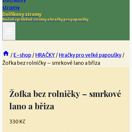
Dolfikovy stromy
Ručně vyráběné stromy a hračky pro papoušky
/
E-shop
/
HRAČKY
/
Hračky pro velké papoušky
/
Žofka bez rolničky – smrkové lano a břiza
Žofka bez rolničky – smrkové
lano a břiza
330
Kč