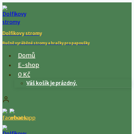
Přeskočit
na
obsah
Dolfikovy stromy
Ručně vyráběné stromy a hračky pro papoušky
Domů
E-shop
0 Kč
Váš košík je prázdný.