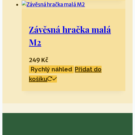
Závěsná hračka malá
M2
249
Kč
Rychlý náhled
Přidat do
košíku