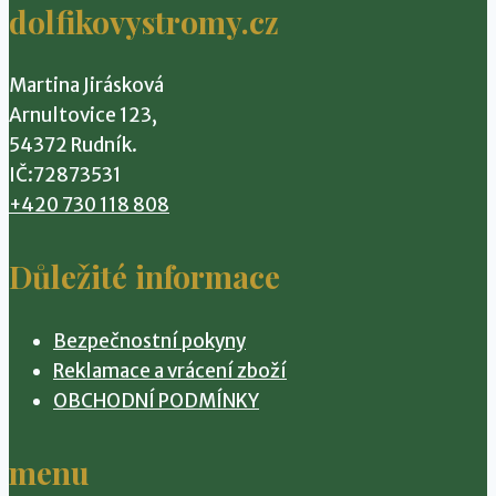
dolfikovystromy.cz
Martina Jirásková
Arnultovice 123,
54372 Rudník.
IČ:72873531
+420 730 118 808
Důležité informace
Bezpečnostní pokyny
Reklamace a vrácení zboží
OBCHODNÍ PODMÍNKY
menu