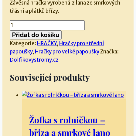
Závěsná hračka vyrobená z lana ze smrkových
třásní a plátků břízy.
Žofka
bez
Přidat do košíku
rolničky
Kategorie:
HRAČKY
,
Hračky pro střední
-
papoušky
,
Hračky pro velké papoušky
Značka:
smrkové
Dolfikovystromy.cz
lano
a
Související produkty
břiza
množství
Žofka s rolničkou –
břiza a smrkové lano