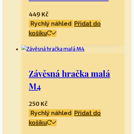
449
Kč
Rychlý náhled
Přidat do
košíku
Závěsná hračka malá
M4
250
Kč
Rychlý náhled
Přidat do
košíku