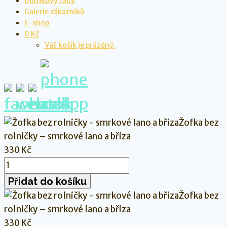
Dolfikovy rady
Galerie zákazníků
E-shop
0 Kč
Váš košík je prázdný.
Žofka bez
rolničky – smrkové lano a břiza
330
Kč
Žofka
bez
Přidat do košíku
rolničky
Žofka bez
-
rolničky – smrkové lano a břiza
smrkové
330
Kč