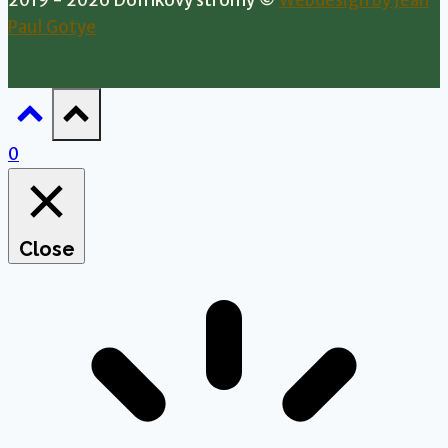
Paul Gotye
0
Close