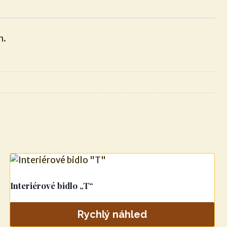
m.
Interiérové bidlo „T“
Rychlý náhled