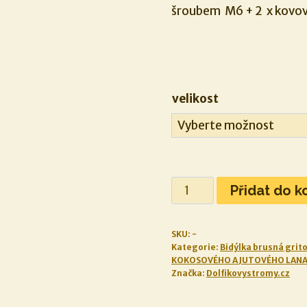
šroubem M6 + 2 x kovov
velikost
Brusné
Přidat do k
gritové
bidýlko
SKU:
-
množství
Kategorie:
Bidýlka brusná grit
KOKOSOVÉHO A JUTOVÉHO LANA 
Značka:
Dolfikovystromy.cz