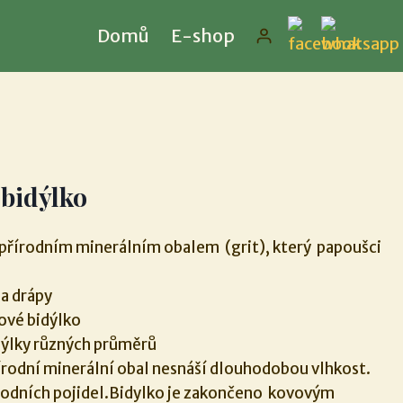
Domů
E-shop
 bidýlko
 přírodním minerálním obalem (grit), který papoušci
 a drápy
ové bidýlko
idýlky různých průměrů
írodní minerální obal nesnáší dlouhodobou vlhkost.
rodních pojidel.Bidylko je zakončeno kovovým