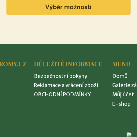
Výběr možností
Tento
produkt
má
více
variant.
Možnosti
ROMY.CZ
DŮLEŽITÉ INFORMACE
MENU
lze
vybrat
Bezpečnostní pokyny
Domů
na
Reklamace a vrácení zboží
Galerie z
stránce
OBCHODNÍ PODMÍNKY
Můj účet
produktu
E-shop
8