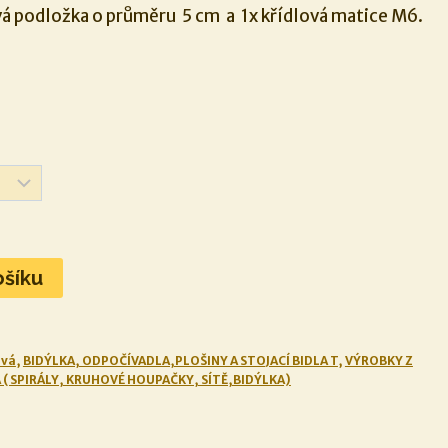
á podložka o průměru 5 cm a 1x křídlová matice M6.
ošíku
ová
,
BIDÝLKA, ODPOČÍVADLA,PLOŠINY A STOJACÍ BIDLA T
,
VÝROBKY Z
( SPIRÁLY, KRUHOVÉ HOUPAČKY, SÍTĚ,BIDÝLKA)