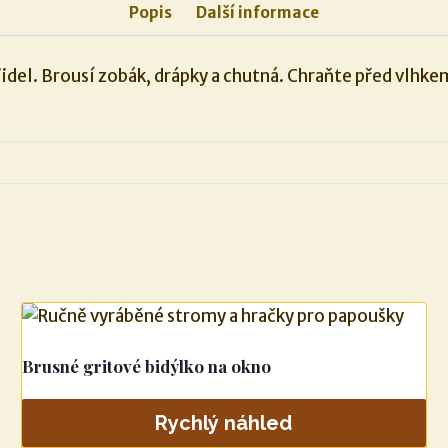
Popis
Další informace
idel. Brousí zobák, drápky a chutná. Chraňte před vlhke
Brusné gritové bidýlko na okno
Rychlý náhled