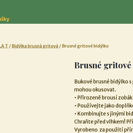
ušky
LA T
/
Bidýlka brusná gritová
/
Brusné gritové bidýlko
Brusné gritové
Bukové brusné bidýlko s
mohou okusovat.
• Přirozeně brousí zobák
• Používejte jako doplňk
• Kombinujte s jinými b
Chraňte před vlhkem! Př
Vyrobeno za použití pří