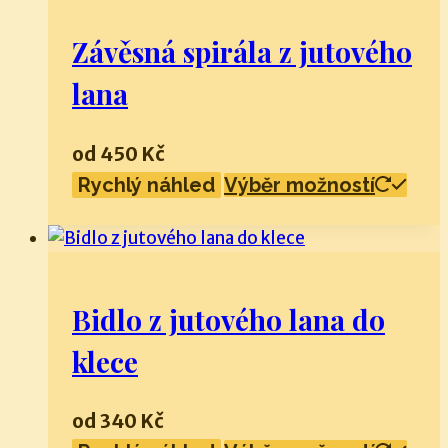
varia
Závěsná spirála z jutového
Možn
lze
lana
vybr
na
od
450
Kč
strá
Tent
prod
Rychlý náhled
Výběr možností
prod
má
více
varia
Bidlo z jutového lana do
Možn
lze
klece
vybr
na
od
340
Kč
strá