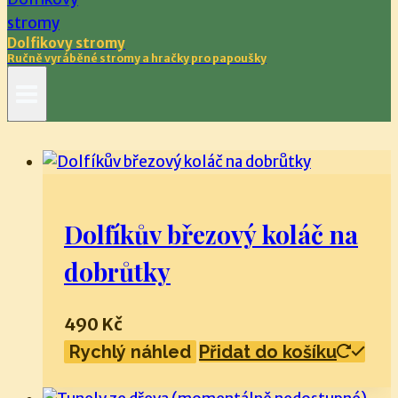
Dolfikovy stromy
Ručně vyráběné stromy a hračky pro papoušky
Dolfíkův březový koláč na
dobrůtky
490
Kč
Rychlý náhled
Přidat do košíku