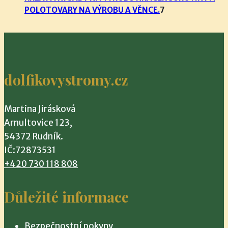
7
POLOTOVARY NA VÝROBU A VĚNCE.
7
produktů
dolfikovystromy.cz
Martina Jirásková
Arnultovice 123,
54372 Rudník.
IČ:72873531
+420 730 118 808
Důležité informace
Bezpečnostní pokyny