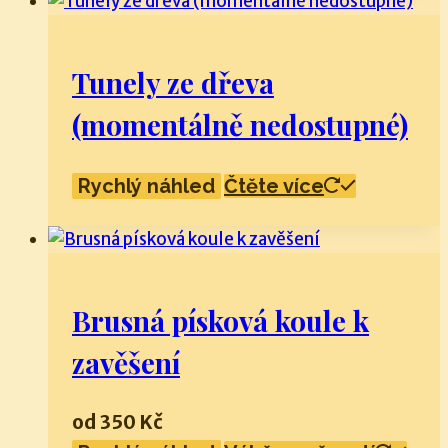
Tunely ze dřeva
(momentálně nedostupné)
Rychlý náhled
Čtěte více
Brusná písková koule k
zavěšení
od
350
Kč