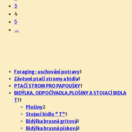
3
lze
4
vybr
5
na
→
strá
prod
1
Foraging- uschování potravy
1
1
produkt
Závěsné ptačí stromy a bidla
1
produkt
1
PTAČÍ STROM PRO PAPOUŠKY
1
produkt
BIDÝLKA, ODPOČÍVADLA,PLOŠINY A STOJACÍ BIDLA
11
T
11
produktů
2
Plošiny
2
produkty
1
Stojací bidlo " T"
1
produkt
1
Bidýlka brusná gritová
1
produkt
1
Bidýlka brusná písková
1