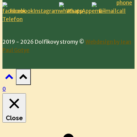
Facebook
Instagram
WhatsApp
E-mail
Telefon
2019 - 2026 Dolfikovy stromy ©
Webdesign by Jean
Paul Gotye
0
Close