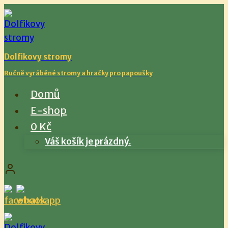
Přeskočit
na
obsah
Dolfikovy stromy
Ručně vyráběné stromy a hračky pro papoušky
Domů
E-shop
0 Kč
Váš košík je prázdný.