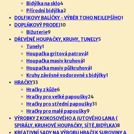
4
produkt
Bidýlka na sklo
4
produkty
2
Přírodní bidýlka
2
produkty
1
DOLFIKOVY BALÍČKY - VÝBĚR TOHO NEJLEPŠÍHO
1
10
prod
DOPLŇKOVÝ PRODEJ
10
9
produktů
Bižuterie
9
produktů
5
DŘEVĚNÉ HOUPAČKY, KRUHY, TUNELY
5
1
produktů
Tunely
1
produkt
1
Houpačka gritová patrová
1
1
produkt
Houpačka masiv kruhová
1
produkt
1
Houpačka masiv půlkruhová
1
produkt
1
Kruhy závěsné vodorovné s bidýlky
1
33
produkt
HRAČKY
33
produktů
6
Hračky z kůže
6
produktů
24
Hračky pro velké papoušky
24
produktů
31
Hračky pro střední papoušky
31
9
produktů
Hračky pro malé papoušky
9
produktů
VÝROBKY Z KOKOSOVÉHO A JUTOVÉHO LANA (
8
SPIRÁLY, KRUHOVÉ HOUPAČKY, SÍTĚ,BIDÝLKA)
8
produ
KREATIVNÍ SADY NA VÝROBU HRAČEK SUROVINY A